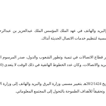
شئت مديرية البرق والبريد والهاتف في عهد الملك المؤسس الملك عبدالعزيز بن
سسية لتنظيم خدمات الاتصال الحديثة آنذاك.
دد الخطوط الهاتفية في ذلك الوقت لا يتعدى (130) ألف خط، وإجمالي الإيرادات (250 ) مليون ريال.
في عام 1424 هـ صدر المرسوم الملكي رقم أ/2 وتاريخ 28/2/1424هـ بتغيير مسمى وزارة البرق
 وتحقيقاً للأهداف الطموحة بالتحول إلى المجتمع المعلوماتي.