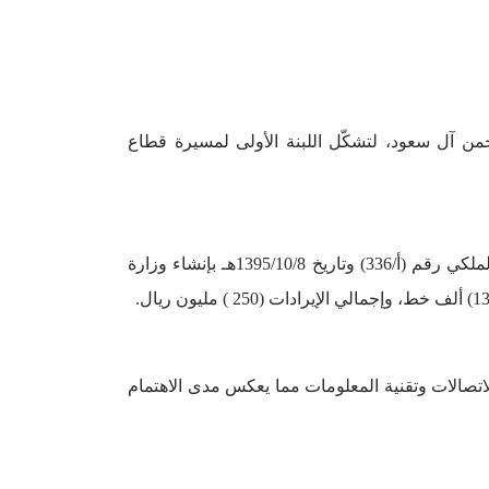
 عبدالرحمن آل سعود، لتشكّل اللبنة الأولى لمسيرة قطاع
في عام 1395هـ الموافق 1975م، وبعد أن تعاظم دور قطاع الاتصالات في تنمية وتطور الشعوب والدول، صدر المرسوم الملكي رقم (أ/336) وتاريخ 1395/10/8هـ بإنشاء وزارة
 والبريد والهاتف إلى وزارة الاتصالات وتقنية المعلومات مما يعكس مدى الاهتمام